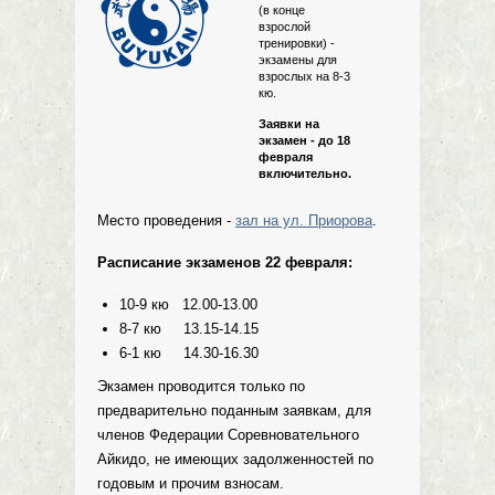
(в конце
взрослой
тренировки) -
экзамены для
взрослых на 8-3
кю.
Заявки на
экзамен - до 18
февраля
включительно.
Место проведения -
зал на ул. Приорова
.
Расписание экзаменов 22 февраля:
10-9 кю 12.00-13.00
8-7 кю 13.15-14.15
6-1 кю 14.30-16.30
Экзамен проводится только по
предварительно поданным заявкам, для
членов Федерации Соревновательного
Айкидо, не имеющих задолженностей по
годовым и прочим взносам.