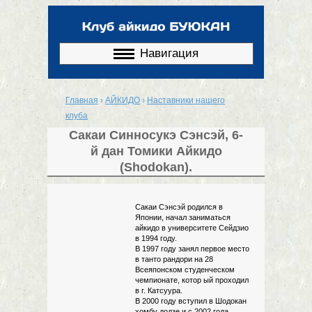
Перейти к
основному
содержанию
Навигация
Главная
›
АЙКИДО
›
Наставники нашего
Вы здесь
клуба
Сакаи Синносукэ Сэнсэй, 6-
й дан Томики Айкидо
(Shodokan).
Сакаи Сэнсэй родился в
Японии, начал заниматься
айкидо в университете Сейдзио
в 1994 году.
В 1997 году занял первое место
в танто рандори на 28
Всеяпонском студенческом
чемпионате, котор ый проходил
в г. Катсуура.
В 2000 году вступил в Шодокан
хомбу додзе и с 2002 года