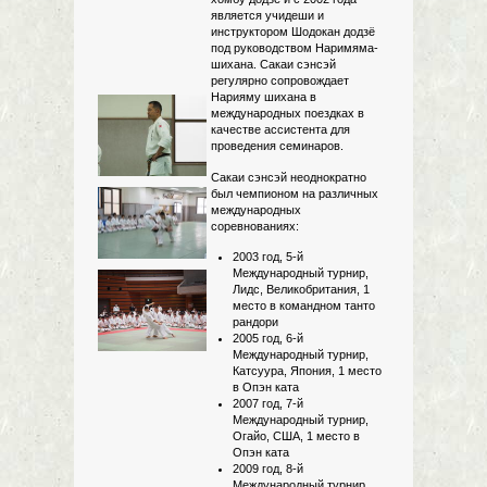
является учидеши и
инструктором Шодокан додзё
под руководством Наримяма-
шихана. Сакаи сэнсэй
регулярно сопровождает
Нарияму шихана в
международных поездках в
качестве ассистента для
проведения семинаров.
Сакаи сэнсэй неоднократно
был чемпионом на различных
международных
соревнованиях:
2003 год, 5-й
Международный турнир,
Лидс, Великобритания, 1
место в командном танто
рандори
2005 год, 6-й
Международный турнир,
Катсуура, Япония, 1 место
в Опэн ката
2007 год, 7-й
Международный турнир,
Огайо, США, 1 место в
Опэн ката
2009 год, 8-й
Международный турнир,