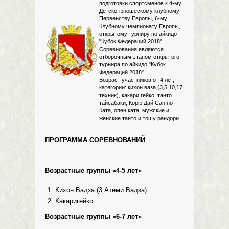
подготовки спортсменов к 4-му
Детско-юношескому клубному
Первенству Европы, 6-му
Клубному чемпионату Европы,
открытому турниру по айкидо
"Кубок Федераций 2018".
Соревнования являются
отборочным этапом открытого
турнира по айкидо "Кубок
Федераций 2018".
Возраст участников от 4 лет,
категории: кихон ваза (3,5,10,17
техник), какари гейко, танто
тайсабаки, Корю Дай Сан но
Ката, опен ката, мужские и
женские танто и тошу рандори.
ПРОГРАММА СОРЕВНОВАНИЙ
Возрастные группы «4-5 лет»
Кихон Вадза (3 Атеми Вадза)
Какаригейко
Возрастные группы «6-7 лет»