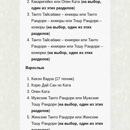
Какаригейко или Опен Ката (
на выбор,
один из этих разделов
)
Танто Тайсабаки – юниоры или Танто
Рандори – юниоры или Тошу Рандори –
юниоры (
на выбор, один из этих
разделов
)
Танто Тайсабаки – юниорки или Танто
Рандори – юниорки или Тошу Рандори –
юниорки (
на выбор, один из этих
разделов
)
Взрослые
Кихон Вадза (17 техник)
Корю Дай Сан но Ката
Опен Ката
Мужские Танто Рандори или Мужские
Тошу Рандори (
на выбор, один из этих
разделов
)
Женские Танто Рандори или Женские
Тошу Рандори (
на выбор, один из этих
разделов
)