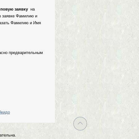
пповую заявку
на
в заявке Фамилию и
казать Фамилию и Имя
ласно предварительным
йкидо
ательна.