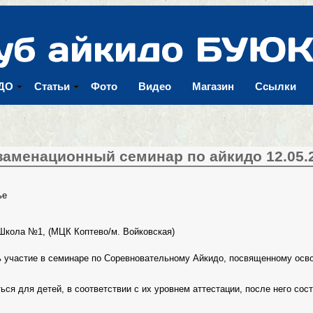
Перейти к
основному
содержанию
ДО
Статьи
Фото
Видео
Магазин
Ссылки
заменационный семинар по айкидо 12.05.
ье
 Школа №1, (МЦК Коптево/м. Войковская)
 участие в семинаре по Соревновательному Айкидо, посвященному осв
ся для детей, в соответствии с их уровнем аттестации, после него сос