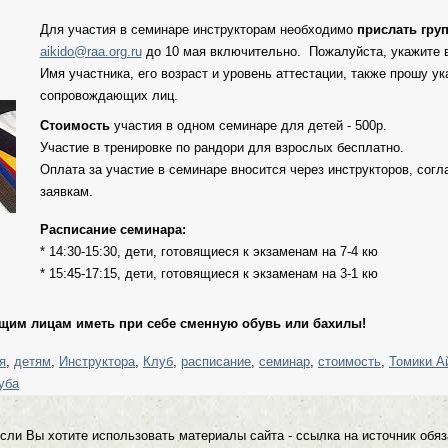
Для участия в семинаре инструкторам необходимо
прислать гру
aikido@raa.org.ru
до 10 мая включительно. Пожалуйста, укажите 
Имя участника, его возраст и уровень аттестации, также прошу у
сопровождающих лиц.
Стоимость
участия в одном семинаре для детей - 500р.
Участие в тренировке по рандори для взрослых бесплатно.
Оплата за участие в семинаре вносится через инструкторов, сог
заявкам.
Расписание семинара:
* 14:30-15:30, дети, готовящиеся к экзаменам на 7-4 кю
* 15:45-17:15, дети, готовящиеся к экзаменам на 3-1 кю
им лицам иметь при себе сменную обувь или бахилы!
я
,
детям
,
Инструктора
,
Клуб
,
расписание
,
семинар
,
стоимость
,
Томики А
уба
Если Вы хотите использовать материалы сайта - ссылка на источник обяз