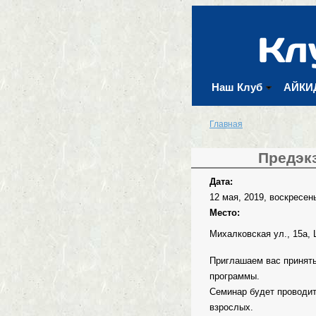
Наш Клуб
АЙКИ
Главная
Предэк
Вы здесь
Дата:
12 мая, 2019, воскресен
Место:
Михалковская ул., 15а,
Приглашаем вас принять
программы.
Семинар будет проводить
взрослых.