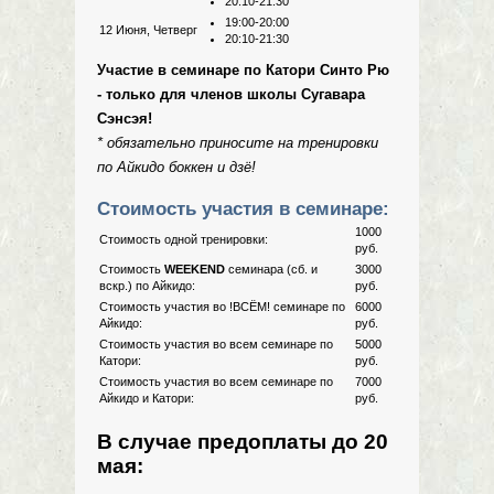
20:10-21:30
19:00-20:00
12 Июня, Четверг
20:10-21:30
Участие в семинаре по Катори Синто Рю
- только для членов школы Сугавара
Сэнсэя!
* обязательно приносите на тренировки
по Айкидо боккен и дзё!
Стоимость участия в семинаре:
1000
Стоимость одной тренировки:
руб.
Стоимость
WEEKEND
семинара (сб. и
3000
вскр.) по Айкидо:
руб.
Стоимость участия во !ВСЁМ! семинаре по
6000
Айкидо:
руб.
Стоимость участия во всем семинаре по
5000
Катори:
руб.
Стоимость участия во всем семинаре по
7000
Айкидо и Катори:
руб.
В случае предоплаты до 20
мая: