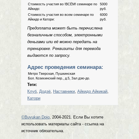
Стоимость участия во !ВСЁМ! семинаре по
5000
Айкидо:
руб.
Стоимость участия во всем семинаре по
6000
Айкидо и Катори:
руб.
Предоплата может быть перечислена
безналичным способом, электронными
деньгами или её можно передать на
тренировке. Реквизиты для перевода
выдаются по запросу.
Адрес проведения семинара:
Метро Тверская, Пушкинская
Бол. Козихинский пер., д.5, Зал дзю-до.
Теги:
Клуб
,
Додзё
,
Наставники
,
Айкидо Айкикай
,
Катори
©Buyukan Dojo
, 2004-2021. Если Вы хотите
использовать материалы сайта - ссылка на
источник обязательна.