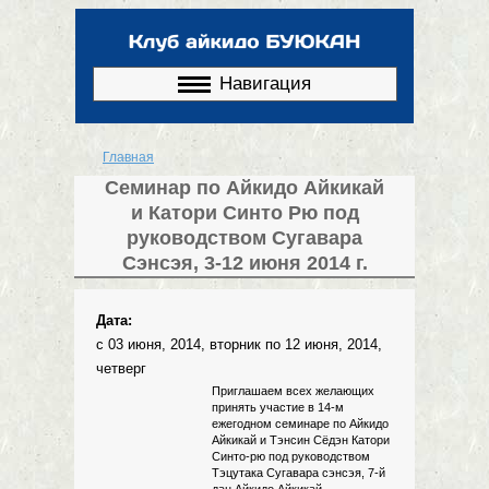
Перейти к
основному
содержанию
Навигация
Главная
Вы здесь
Семинар по Айкидо Айкикай
и Катори Синто Рю под
руководством Сугавара
Сэнсэя, 3-12 июня 2014 г.
Дата:
с
03 июня, 2014, вторник
по
12 июня, 2014,
четверг
Приглашаем всех желающих
принять участие в 14-м
ежегодном семинаре по Айкидо
Айкикай и Тэнсин Сёдэн Катори
Синто-рю под руководством
Тэцутака Сугавара сэнсэя, 7-й
дан Айкидо Айкикай,