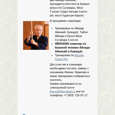
президента Института боевых
искусств Сугавары, Кёси
Тэнсин Сёден Катори Синто-
рю, кёси Годзю-рю Карате.
В программе семинара:
Тренировки по Айкидо
Айкикай, Кумидзё, Тайчи
Айкидо и Каэси Ваза
Сугавара Сэнсэя.
WEEKEND семинар по
базовой технике Айкидо
Айкикай и Кумидзё.
Тренировки по
Катори
Синто Рю
Для участия в семинаре
необходимо послать заявку с
указанием Имени, Фамилии и
какие тренировки собираетесь
посетить.
Заявки принимаются по
электронной почте
ilya.sol@buyukan.ru
или по
телефону +7 (903) 725-97-17