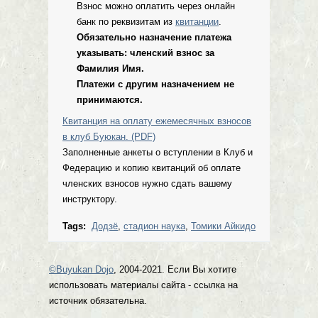
Взнос можно оплатить через онлайн
банк по реквизитам из
квитанции
.
Обязательно назначение платежа
указывать: членский взнос за
Фамилия Имя.
Платежи с другим назначением не
принимаются.
Квитанция на оплату ежемесячных взносов
в клуб Буюкан. (PDF)
Заполненные анкеты о вступлении в Клуб и
Федерацию и копию квитанций об оплате
членских взносов нужно сдать вашему
инструктору.
Tags:
Додзё
,
стадион наука
,
Томики Айкидо
©Buyukan Dojo
, 2004-2021. Если Вы хотите
использовать материалы сайта - ссылка на
источник обязательна.