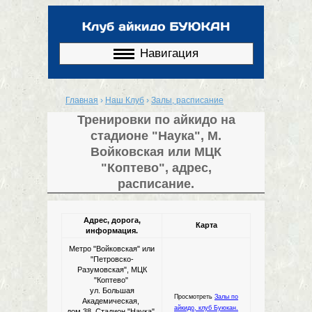
Перейти к
основному
содержанию
Навигация
Главная
›
Наш Клуб
›
Залы, расписание
Вы здесь
Тренировки по айкидо на
стадионе "Наука", М.
Войковская или МЦК
"Коптево", адрес,
расписание.
Адрес, дорога,
Карта
информация.
Метро "Войковская" или
"Петровско-
Разумовская", МЦК
"Коптево"
ул. Большая
Просмотреть
Залы по
Академическая,
айкидо, клуб Буюкан.
дом 38, Стадион "Наука"