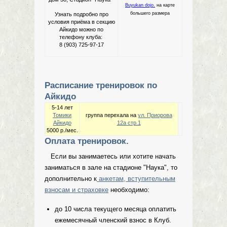
Buyukan dojo.
на карте
большего размера
Узнать подробно про
условия приёма в секцию
Айкидо можно по
телефону клуба:
8 (903) 725-97-17
Расписание тренировок по
Айкидо
5-14 лет
Томики
группа перехала на
ул. Приорова
Айкидо
12а стр.1
5000 р./мес.
Оплата тренировок.
Если вы занимаетесь или хотите начать
заниматься в зале на стадионе "Наука", то
дополнительно к
анкетам, вступительным
взносам и страховке
необходимо:
до 10 числа текущего месяца оплатить
ежемесячный членский взнос в Клуб.