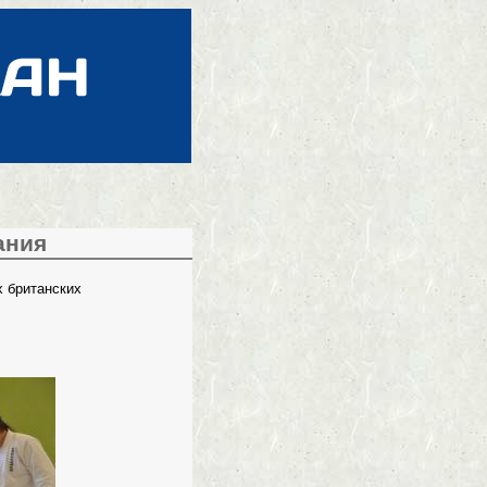
ания
х британских