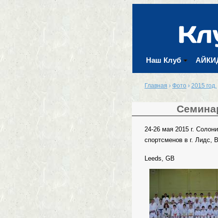
Наш Клуб
АЙКИ
Главная
›
Фото
›
2015 год.
Семинар
Вы здесь
24-26 мая 2015 г. Соло
спортсменов в г. Лидс, 
Leeds, GB