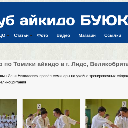
Перейти к
основному
содержанию
ДО
Статьи
Фото
Видео
Магазин
Ссылки
 по Томики айкидо в г. Лидс, Великобрит
ницын Илья Николаевич провёл семинары на учебно-тренировочных сбора
Великобритания