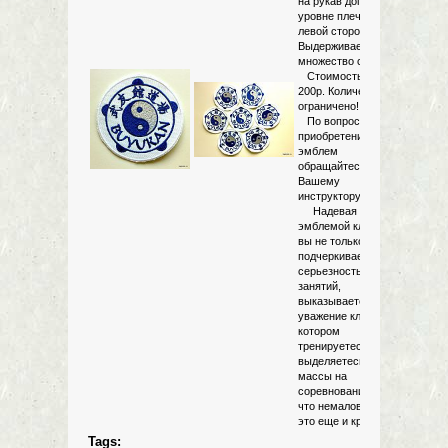
на рукав доги на
уровне плеча, с
левой стороны.
Выдерживает
множество стирок.
Стоимость -
200р. Количество
ограничено!
По вопросам
приобретения
эмблем
обращайтесь к
Вашему
инструктору.
Надевая доги с
эмблемой клуба
вы не только
подчеркиваете
серьезность своих
занятий,
выказываете
уважение клубу в
котором
тренируетесь, но и
выделяетесь из
массы на
соревнованиях. И,
что немаловажно,
это еще и красиво.
Tags: