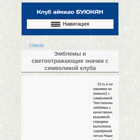
Перейти к
основному
содержанию
Навигация
Главная
Вы здесь
Эмблемы и
светоотражающие значки с
символикой клуба
Есть в наличии
нашивки на доги
(кимоно) с
символикой клуба.
Текстильные
эмблемы с
качественной
вышивкой,
середина
выполнена
серебряной
нитью.Нашивается