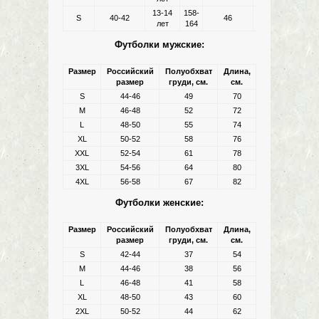
13-14
158-
S
40-42
46
60
лет
164
Футболки мужские:
Размер
Российский
Полуобхват
Длина,
размер
груди, см.
см.
S
44-46
49
70
M
46-48
52
72
L
48-50
55
74
XL
50-52
58
76
XXL
52-54
61
78
3XL
54-56
64
80
4XL
56-58
67
82
Футболки женские:
Размер
Российский
Полуобхват
Длина,
размер
груди, см.
см.
S
42-44
37
54
M
44-46
38
56
L
46-48
41
58
XL
48-50
43
60
2XL
50-52
44
62