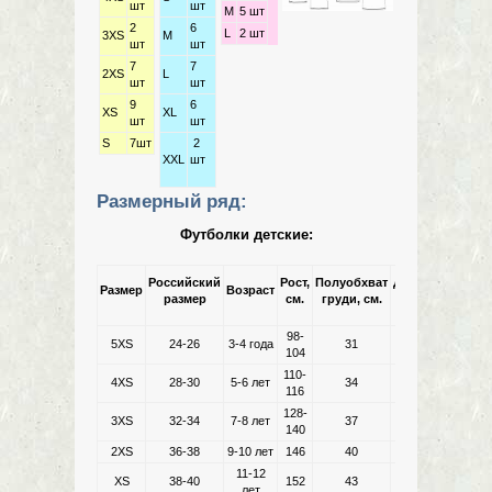
шт
шт
M
5 шт
2
6
L
2 шт
3XS
M
шт
шт
7
7
2XS
L
шт
шт
9
6
XS
XL
шт
шт
S
7шт
2
XXL
шт
Размерный ряд:
Футболки детские:
Российский
Рост,
Полуобхват
Длина,
Размер
Возраст
размер
см.
груди, см.
см.
98-
5XS
24-26
3-4 года
31
45
104
110-
4XS
28-30
5-6 лет
34
48
116
128-
3XS
32-34
7-8 лет
37
51
140
2XS
36-38
9-10 лет
146
40
54
11-12
XS
38-40
152
43
57
лет