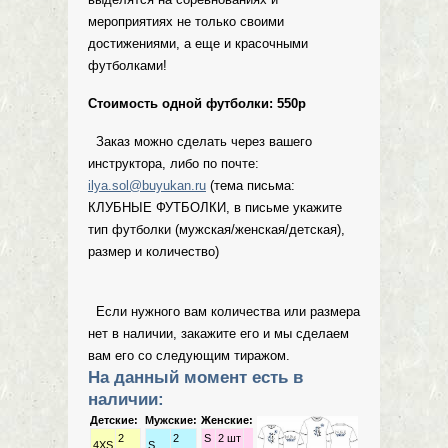
мероприятиях не только своими
достижениями, а еще и красочными
футболками!
Стоимость одной футболки: 550р
Заказ можно сделать через вашего
инструктора, либо по почте:
ilya.sol@buyukan.ru
(тема письма:
КЛУБНЫЕ ФУТБОЛКИ, в письме укажите
тип футболки (мужская/женская/детская),
размер и количество)
Если нужного вам количества или размера
нет в наличии, закажите его и мы сделаем
вам его со следующим тиражом.
На данный момент есть в
наличии:
Детские:
Мужские:
Женские:
2
2
S
2 шт
4XS
S