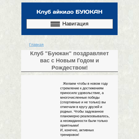
Перейти к
основному
содержанию
Навигация
Главная
Вы здесь
Клуб "Буюкан" поздравляет
вас с Новым Годом и
Рождеством!
Желаем чтобы в новом году
стремление к достижениям
приносило удовольствие, а
многочисленные победы
(спортивные и не только) вы
отмечали в кругу друзей и
родных. Чтобы задуманное
планомерно реализовывалось,
а неожиданности были только
приятными!
И, конечно, активных
тренировок!