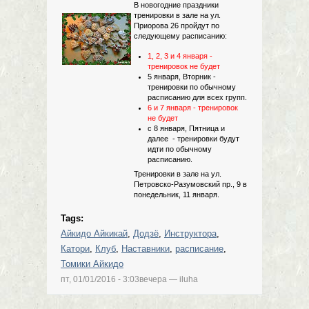
В новогодние праздники
тренировки в зале на ул.
Приорова 26 пройдут по
следующему расписанию:
1, 2, 3 и 4 января -
тренировок не будет
5 января, Вторник -
тренировки по обычному
расписанию для всех групп.
6 и 7 января - тренировок
не будет
с 8 января, Пятница и
далее - тренировки будут
идти по обычному
расписанию.
Тренировки в зале на ул.
Петровско-Разумовский пр., 9 в
понедельник, 11 января.
Tags:
Айкидо Айкикай
,
Додзё
,
Инструктора
,
Катори
,
Клуб
,
Наставники
,
расписание
,
Томики Айкидо
пт, 01/01/2016 - 3:03вечера —
iluha