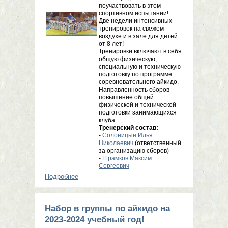
поучаствовать в этом
спортивном испытании!
Две недели интенсивных
тренировок на свежем
воздухе и в зале для детей
от 8 лет!
Тренировки включают в себя
общую физическую,
специальную и техническую
подготовку по программе
соревновательного айкидо.
Направленность сборов -
повышение общей
физической и технической
подготовки занимающихся
клуба.
Тренерский состав:
-
Солоницын Илья
Николаевич
(ответственный
за организацию сборов)
-
Шрамков Максим
Сергеевич
Подробнее
о Летние сборы клуба Буюкан, 16 -
30 июня 2023г.
Набор в группы по айкидо на
2023-2024 учебный год!