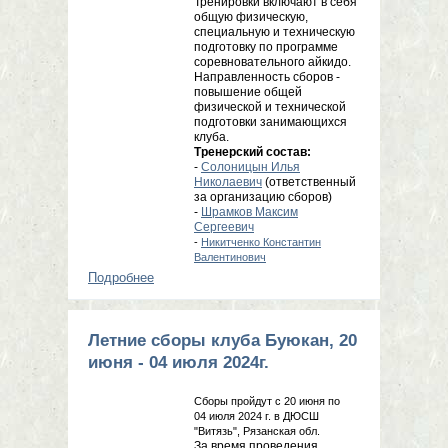
Тренировки включают в себя
общую физическую,
специальную и техническую
подготовку по программе
соревновательного айкидо.
Направленность сборов -
повышение общей
физической и технической
подготовки занимающихся
клуба.
Тренерский состав:
-
Солоницын Илья
Николаевич
(ответственный
за организацию сборов)
-
Шрамков Максим
Сергеевич
-
Никитченко Константин
Валентинович
Подробнее
о Летние сборы клуба Буюкан, 2 - 14
июля 2025г.
Летние сборы клуба Буюкан, 20
июня - 04 июля 2024г.
Сборы пройдут с 20 июня по
04 июля 2024 г. в ДЮСШ
"Витязь", Рязанская обл.
За время проведения