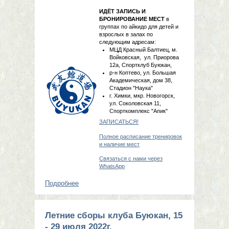
ИДЁТ ЗАПИСЬ И
БРОНИРОВАНИЕ МЕСТ
в
группах по айкидо для детей и
взрослых в залах по
следующим адресам:
МЦД Красный Балтиец, м.
Войковская, ул. Приорова
12а, Спортклуб Буюкан,
р-н Коптево, ул. Большая
Академическая, дом 38,
Стадион "Наука"
г. Химки, мкр. Новогорск,
ул. Соколовская 11,
Спорткомплекс "Апик"
ЗАПИСАТЬСЯ!
Полное расписание тренировок
и наличие мест
Связаться с нами через
WhatsApp
Подробнее
о Набор в группы по айкидо на 2023-
2024 учебный год!
Летние сборы клуба Буюкан, 15
- 29 июля 2022г.