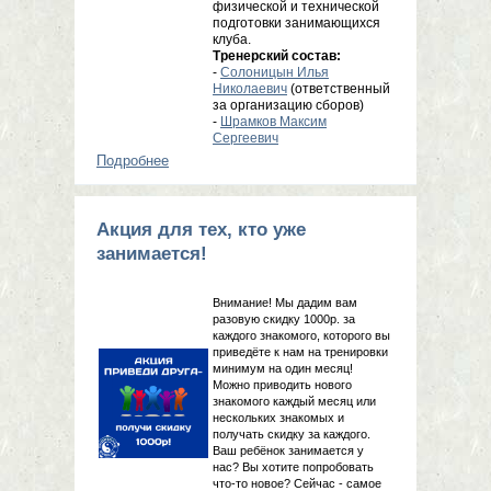
физической и технической
подготовки занимающихся
клуба.
Тренерский состав:
-
Солоницын Илья
Николаевич
(ответственный
за организацию сборов)
-
Шрамков Максим
Сергеевич
Подробнее
о Летние сборы клуба Буюкан, 15 -
29 июля 2022г.
Акция для тех, кто уже
занимается!
Внимание! Мы дадим вам
разовую скидку 1000р. за
каждого знакомого, которого вы
приведёте к нам на тренировки
минимум на один месяц!
Можно приводить нового
знакомого каждый месяц или
нескольких знакомых и
получать скидку за каждого.
Ваш ребёнок занимается у
нас? Вы хотите попробовать
что-то новое? Сейчас - самое