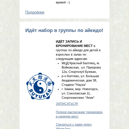
время! :-)
Подробнее
о Акция для тех, кто уже
занимается!
Идёт набор в группы по айкидо!
ИДЁТ ЗАПИСЬ И
БРОНИРОВАНИЕ МЕСТ
в
группах по айкидо для детей и
взрослых в залах по
следующим адресам:
МЦД Красный Балтиец, м.
Войковская, ул. Приорова
12а, Спортклуб Буюкан,
р-н Коптево, ул. Большая
Академическая, дом 38,
Стадион "Наука"
г. Химки, мкр. Новогорск,
ул. Соколовская 11,
Спорткомплекс "Апик"
ЗАПИСАТЬСЯ!
Полное расписание тренировок
и наличие мест
Связаться с нами через
WhatsApp