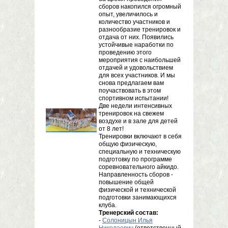
сборов накопился огромный
опыт, увеличилось и
количество участников и
разнообразие тренировок и
отдача от них. Появились
устойчивые наработки по
проведению этого
мероприятия с наибольшей
отдачей и удовольствием
для всех участников. И мы
снова предлагаем вам
поучаствовать в этом
спортивном испытании!
Две недели интенсивных
тренировок на свежем
воздухе и в зале для детей
от 8 лет!
Тренировки включают в себя
общую физическую,
специальную и техническую
подготовку по программе
соревновательного айкидо.
Направленность сборов -
повышение общей
физической и технической
подготовки занимающихся
клуба.
Тренерский состав:
-
Солоницын Илья
Николаевич
(ответственный