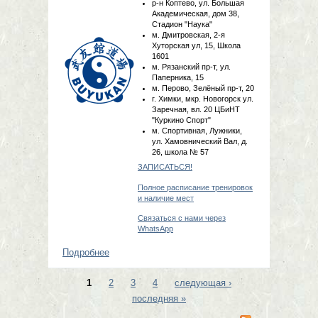
р-н Коптево, ул. Большая
Академическая, дом 38,
Стадион "Наука"
м. Дмитровская, 2-я
Хуторская ул, 15, Школа
1601
м. Рязанский пр-т, ул.
Паперника, 15
м. Перово, Зелёный пр-т, 20
г. Химки, мкр. Новогорск ул.
Заречная, вл. 20 ЦБиНТ
"Куркино Спорт"
м. Спортивная, Лужники,
ул. Хамовнический Вал, д.
26, школа № 57
ЗАПИСАТЬСЯ!
Полное расписание тренировок
и наличие мест
Связаться с нами через
WhatsApp
Подробнее
о Запись на тренировки по айкидо
на 2019-2020 учебный год!
1
2
3
4
следующая ›
Страницы
последняя »