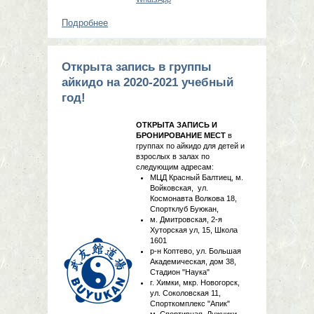
Подробнее
о Идёт набор в группы по айкидо!
Открыта запись в группы
айкидо на 2020-2021 учебный
год!
ОТКРЫТА ЗАПИСЬ И
БРОНИРОВАНИЕ МЕСТ
в
группах по айкидо для детей и
взрослых в залах по
следующим адресам:
МЦД Красный Балтиец, м.
Войковская, ул.
Космонавта Волкова 18,
Спортклуб Буюкан,
м. Дмитровская, 2-я
Хуторская ул, 15, Школа
1601
р-н Коптево, ул. Большая
Академическая, дом 38,
Стадион "Наука"
г. Химки, мкр. Новогорск,
ул. Соколовская 11,
Спорткомплекс "Апик"
м. Спортивная, Лужники,