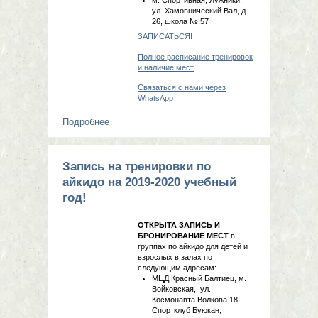
ул. Хамовнический Вал, д.
26, школа № 57
ЗАПИСАТЬСЯ!
Полное расписание тренировок
и наличие мест
Связаться с нами через
WhatsApp
Подробнее
о Открыта запись в группы айкидо
на 2020-2021 учебный год!
Запись на тренировки по
айкидо на 2019-2020 учебный
год!
ОТКРЫТА ЗАПИСЬ И
БРОНИРОВАНИЕ МЕСТ
в
группах по айкидо для детей и
взрослых в залах по
следующим адресам:
МЦД Красный Балтиец, м.
Войковская, ул.
Космонавта Волкова 18,
Спортклуб Буюкан,