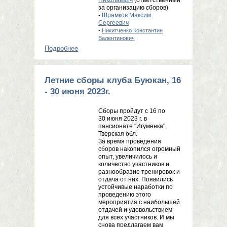
за организацию сборов)
-
Шрамков Максим
Сергеевич
-
Никитченко Константин
Валентинович
Подробнее
о Летние сборы клуба Буюкан, 20
июня - 04 июля 2024г.
Летние сборы клуба Буюкан, 16
- 30 июня 2023г.
Сборы пройдут с 16 по
30 июня 2023 г. в
пансионате "Игуменка",
Тверская обл.
За время проведения
сборов накопился огромный
опыт, увеличилось и
количество участников и
разнообразие тренировок и
отдача от них. Появились
устойчивые наработки по
проведению этого
мероприятия с наибольшей
отдачей и удовольствием
для всех участников. И мы
снова предлагаем вам