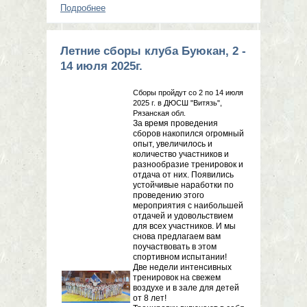
Подробнее
о Летние сборы клуба Буюкан, 1 - 13
июля 2026г.
Летние сборы клуба Буюкан, 2 -
14 июля 2025г.
Сборы пройдут со 2 по 14 июля
2025 г. в ДЮСШ "Витязь",
Рязанская обл.
За время проведения
сборов накопился огромный
опыт, увеличилось и
количество участников и
разнообразие тренировок и
отдача от них. Появились
устойчивые наработки по
проведению этого
мероприятия с наибольшей
отдачей и удовольствием
для всех участников. И мы
снова предлагаем вам
поучаствовать в этом
спортивном испытании!
Две недели интенсивных
тренировок на свежем
воздухе и в зале для детей
от 8 лет!