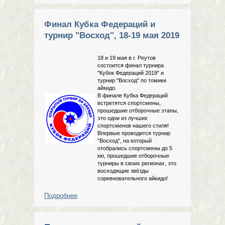
Финал Кубка Федераций и
турнир "Восход", 18-19 мая 2019
18 и 19 мая в г. Реутов
состоится финал турнира
"Кубок Федераций 2019" и
турнир "Восход" по томики
айкидо.
В финале Кубка Федераций
встретятся спортсмены,
прошедшие отборочные этапы,
это одни из лучших
спортсменов нашего стиля!
Впервые проводится турнир
"Восход", на который
отобрались спортсмены до 5
кю, прошедшие отборочные
турниры в своих регионах, это
восходящие звёзды
соревновательного айкидо!
Подробнее
о Финал Кубка Федераций и турнир
"Восход", 18-19 мая 2019