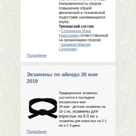
Направленность сборов -
повышение общей
физической и технической
подготовки занимающихся
клуба.
Тренерский состав:
-
Солоницын Илья
Николаевич
(ответственный
за организацию сборов)
-
Шрамков Максим
Сергеевич
Подробнее
о Летние сборы клуба Буюкан, 17
июня - 1 июля 2019г.
Экзамены по айкидо 26 мая
2019
Традиционные экзамены
состоятся в последнее
воскресенье мая.
26 мая - детские экзамены на
экзамены для
10-1 кю,
взрослых на 8-3 кю
и
экзамены для взрослых на 2-1
кю и 1-3 даны.
Подробнее
о Экзамены по айкидо 26 мая 2019