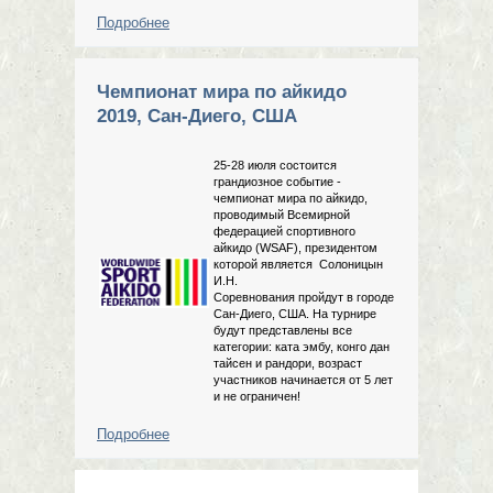
Подробнее
о Чемпионат мира по спортивному
айкидо, результаты. Поздравляем
российскую команду!
Чемпионат мира по айкидо
2019, Сан-Диего, США
25-28 июля состоится
грандиозное событие -
чемпионат мира по айкидо,
проводимый Всемирной
федерацией спортивного
айкидо (WSAF), президентом
которой является Солоницын
И.Н.
Соревнования пройдут в городе
Сан-Диего, США. На турнире
будут представлены все
категории: ката эмбу, конго дан
тайсен и рандори, возраст
участников начинается от 5 лет
и не ограничен!
Подробнее
о Чемпионат мира по айкидо 2019,
Сан-Диего, США