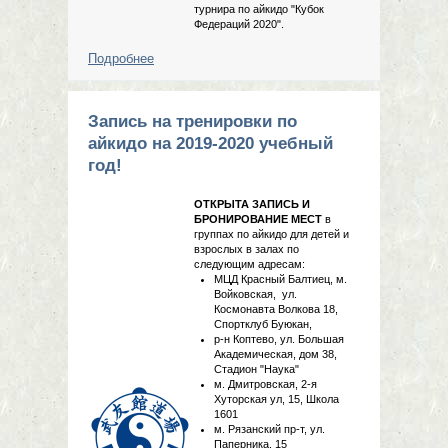
турнира по айкидо "Кубок
Федераций 2020".
Подробнее
о Открытый турнир по айкидо "Кубок
Черноземья 2019", 17 ноября, г.
Курск
Запись на тренировки по
айкидо на 2019-2020 учебный
год!
ОТКРЫТА ЗАПИСЬ И
БРОНИРОВАНИЕ МЕСТ
в
группах по айкидо для детей и
взрослых в залах по
следующим адресам:
МЦД Красный Балтиец, м.
Войковская, ул.
Космонавта Волкова 18,
Спортклуб Буюкан,
р-н Коптево, ул. Большая
Академическая, дом 38,
Стадион "Наука"
м. Дмитровская, 2-я
Хуторская ул, 15, Школа
1601
м. Рязанский пр-т, ул.
Паперника, 15