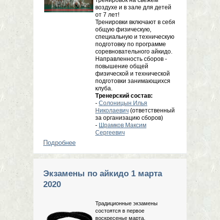
воздухе и в зале для детей
от 7 лет!
Тренировки включают в себя
общую физическую,
специальную и техническую
подготовку по программе
соревновательного айкидо.
Направленность сборов -
повышение общей
физической и технической
подготовки занимающихся
клуба.
Тренерский состав:
-
Солоницын Илья
Николаевич
(ответственный
за организацию сборов)
-
Шрамков Максим
Сергеевич
Подробнее
о Летние сборы клуба Буюкан, 16-30
июля 2020г.
Экзамены по айкидо 1 марта
2020
Традиционные экзамены
состоятся в первое
воскресенье марта.