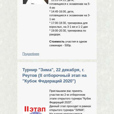
готовящиеся к экзаменам на 5-
4 кю
* 14:45-16:00, дети,
готовящиеся к экзаменам на 3-
1 кю
* 17:00-18:30, тренировка для
взрослых, на 3-1 кю и 1-2 дан
* 19:00-20:30, тренировка по
рандори.
Стоимость
участия в одном
семинаре - 500р.
Подробнее
о Предэкзаменационный семинар по
айкидо 16.02.2020
Турнир "Зима", 22 декабря, г.
Реутов (II отборочный этап на
"Кубок Федераций 2020")
Приглашаем вас принять
участие во 2-м отборочном
этапе открытого турнира "Кубок
Федераций 2020".
Данный этап проходит в рамках
открытого турнира "ЗИМА".
На турнир приглашаются