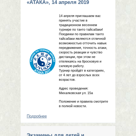
«АТАКА», 14 апреля 2019
14 апреля приглашаем вас
принять участие в
традиционном весеннем
турнире по танто тайсабаки!
Поединки по правилам танто
тайсабаки являются отличной
возможностью отточить навык
передвижения, точность атаки,
скорость реакции и чувство
дистанции, при этом не
отвлекаясь на бросковую и
силовую работу.
Турнир пройдёт в категориях,
от 4 лет до взрослых всех
возрастов.
Адрес проведения:
Михалковская ул. 15а
Положение и правила смотрите
в полной новости.
Подробнее
о ТУРНИР ПО ТАНТО ТАЙСАБАКИ
«АТАКА», 14 апреля 2019
Экзамены для детей и