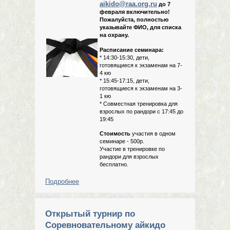
aikido@raa.org.ru
до 7
февраля включительно!
Пожалуйста, полностью
указывайте ФИО, для списка
на охрану.
Расписание семинара:
* 14:30-15:30, дети,
готовящиеся к экзаменам на 7-
4 кю
* 15:45-17:15, дети,
готовящиеся к экзаменам на 3-
1 кю
* Совместная тренировка для
взрослых по рандори с 17:45 до
19:45
Стоимость
участия в одном
семинаре - 500р.
Участие в тренировке по
рандори для взрослых
бесплатно.
Подробнее
о Семинар для детей и тренировка
для взрослых 10.02.2019
Открытый турнир по
Соревновательному айкидо