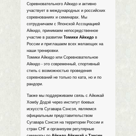
Соревновательного Айкидо и активно
участвует в международных и российских
соревнованиях и семинарах. Мы
сотрудничаем с Японской Ассоциацией
Айкидо, принимаем непосредственное
участие в развитии
Томики Айкидо
в
России и приглашаем всех желающих на
наши тренировки.
Томики Айкидо или Соревновательное
Айкидо - это современный, спортивный
стиль с возможностью проведения
соревнований не только по ката, но и по
рандори.
Также мы поддерживаем связь с Айкикай
Хомбу Додзё через институт боевых
искусств Сугавара Сэнсэя, являемся
официальным представительством
Сугавара Сэнсэя на территории России и
стран СНГ и организуем регулярные
семинары по
Айкидо Айкикай
и
Тэнсин