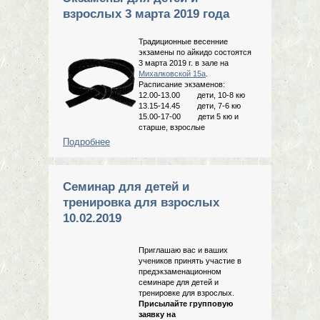
взрослых 3 марта 2019 года
Традиционные весенние
экзамены по айкидо состоятся
3 марта 2019 г. в зале на
Михалковской 15а
.
Расписание экзаменов:
12.00-13.00 дети, 10-8 кю
13.15-14.45 дети, 7-6 кю
15.00-17-00 дети 5 кю и
старше, взрослые
Подробнее
о Экзамены для детей и взрослых 3
марта 2019 года
Семинар для детей и
тренировка для взрослых
10.02.2019
Приглашаю вас и ваших
учеников принять участие в
предэкзаменационном
семинаре для детей и
тренировке для взрослых.
Присылайте групповую
заявку на