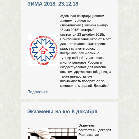
ЗИМА 2018, 23.12.18
Ждём вас на традиционном
зимнем турнире по
спортивному (Томики) айкидо
"Зима 2018", который
состоится 23 декабря 2018г.
Приглашаем учатников от 4 лет
для состязания в категориях
ката, так и категориях
поединков. Как и обычно,
турнир соберёт участников
многих регионов России и
создаст условия для обмена
опытом, дружеского общения, а
также предоставляет
возможность побороться за
комплекты медалей. Дерзайте!
Подробнее
о Открытый турнир по
Соревновательному айкидо ЗИМА
2018, 23.12.18
Экзамены на кю 8 декабря
Экзамены
состоятся 8 декабря
Расписание