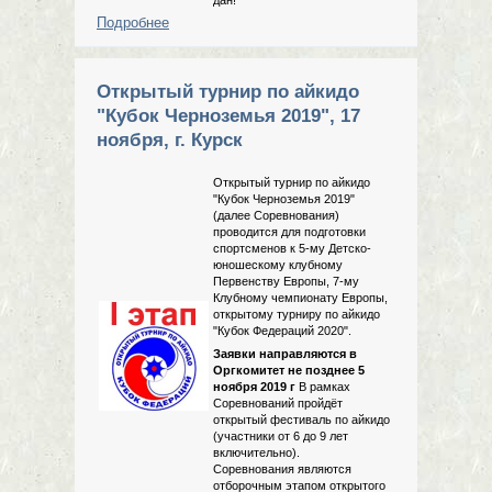
Подробнее
о Фестиваль "Торнадо", 30 ноября и
1 декабря
Открытый турнир по айкидо
"Кубок Черноземья 2019", 17
ноября, г. Курск
Открытый турнир по айкидо
"Кубок Черноземья 2019"
(далее Соревнования)
проводится для подготовки
спортсменов к 5-му Детско-
юношескому клубному
Первенству Европы, 7-му
Клубному чемпионату Европы,
открытому турниру по айкидо
"Кубок Федераций 2020".
Заявки направляются в
Оргкомитет не позднее 5
ноября 2019 г
В рамках
Соревнований пройдёт
открытый фестиваль по айкидо
(участники от 6 до 9 лет
включительно).
Соревнования являются
отборочным этапом открытого