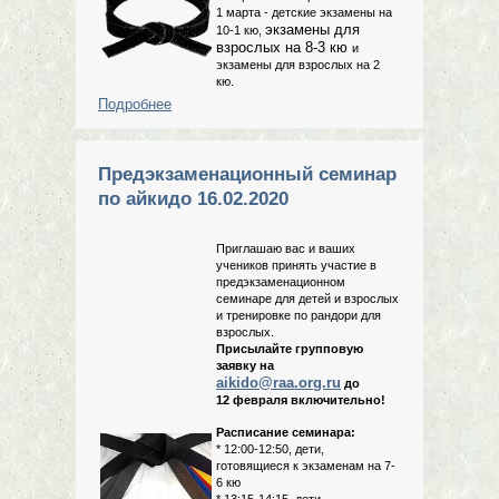
1 марта - детские экзамены на
экзамены для
10-1 кю,
взрослых на 8-3 кю
и
экзамены для взрослых на 2
кю.
Подробнее
о Экзамены по айкидо 1 марта 2020
Предэкзаменационный семинар
по айкидо 16.02.2020
Приглашаю вас и ваших
учеников принять участие в
предэкзаменационном
семинаре для детей и взрослых
и тренировке по рандори для
взрослых.
Присылайте групповую
заявку на
aikido@raa.org.ru
до
12 февраля включительно!
Расписание семинара:
* 12:00-12:50, дети,
готовящиеся к экзаменам на 7-
6 кю
* 13:15-14:15, дети,