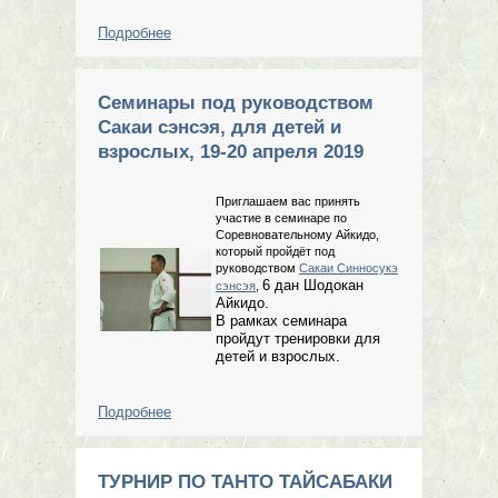
Подробнее
о Предэкзаменационный семинар по
айкидо 12.05.2019
Семинары под руководством
Сакаи сэнсэя, для детей и
взрослых, 19-20 апреля 2019
Приглашаем вас принять
участие в семинаре по
Соревновательному Айкидо,
который пройдёт под
руководством
Сакаи Синносукэ
6 дан Шодокан
сэнсэя
,
Айкидо.
В рамках семинара
пройдут тренировки для
детей и взрослых.
Подробнее
о Семинары под руководством
Сакаи сэнсэя, для детей и
взрослых, 19-20 апреля 2019
ТУРНИР ПО ТАНТО ТАЙСАБАКИ