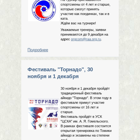
спортсмены от 4 лет и старше,
которые смогут принять
участие как поединках, так и в
ката.
Ждём вас на турнире!
Уважаемые тренеры, заявки
принимаются до 9 декабря на
адрес
orgcom@raa.org.ru
.
Подробнее
о Турнир "Зима", 22 декабря, г.
Реутов (II отборочный этап на
"Кубок Федераций 2020")
Фестиваль "Торнадо", 30
ноября и 1 декабря
30 ноября и 1 декабря пройдёт
традиционный фестиваль
айкидо "Торнадо". В этом году в
фестивале примут участие
спортсмены от 16 лет и
старше.
Фестиваль пройдёт в УСК
"ЦСКА" им. А. Я. Гомельского.
В рамках фестиваля состоится
открытая тренировка по Томики
айкидо и экзамены на степени
дан!