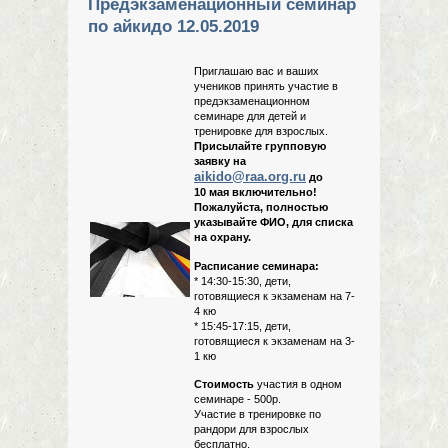
Предэкзаменационный семинар
по айкидо 12.05.2019
Приглашаю вас и ваших
учеников принять участие в
предэкзаменационном
семинаре для детей и
тренировке для взрослых.
Присылайте групповую
заявку на
aikido@raa.org.ru
до
10 мая включительно!
Пожалуйста, полностью
указывайте ФИО, для списка
на охрану.
Расписание семинара:
* 14:30-15:30, дети,
готовящиеся к экзаменам на 7-
4 кю
* 15:45-17:15, дети,
готовящиеся к экзаменам на 3-
1 кю
Стоимость
участия в одном
семинаре - 500р.
Участие в тренировке по
рандори для взрослых
бесплатно.