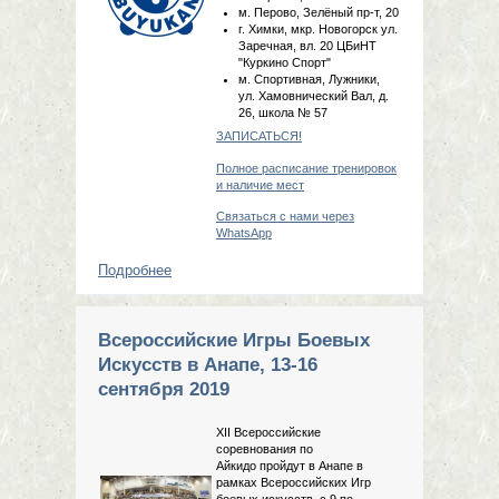
м. Перово, Зелёный пр-т, 20
г. Химки, мкр. Новогорск ул.
Заречная, вл. 20 ЦБиНТ
"Куркино Спорт"
м. Спортивная, Лужники,
ул. Хамовнический Вал, д.
26, школа № 57
ЗАПИСАТЬСЯ!
Полное расписание тренировок
и наличие мест
Связаться с нами через
WhatsApp
Подробнее
о Запись на тренировки по айкидо
на 2019-2020 учебный год!
Всероссийские Игры Боевых
Искусств в Анапе, 13-16
сентября 2019
XII Всероcсийские
соревнования по
Айкидо пройдут в Анапе в
рамках Всероссийских Игр
боевых искусств, с 9 по