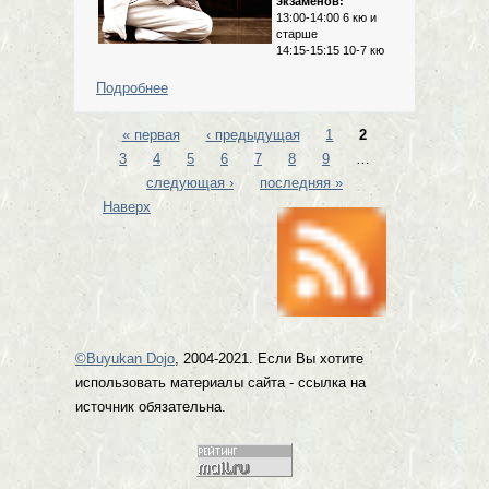
экзаменов:
13:00-14:00 6 кю и
старше
14:15-15:15 10-7 кю
Подробнее
о Экзамены на кю 8 декабря
« первая
‹ предыдущая
1
2
Страницы
3
4
5
6
7
8
9
…
следующая ›
последняя »
Наверх
©Buyukan Dojo
, 2004-2021. Если Вы хотите
использовать материалы сайта - ссылка на
источник обязательна.